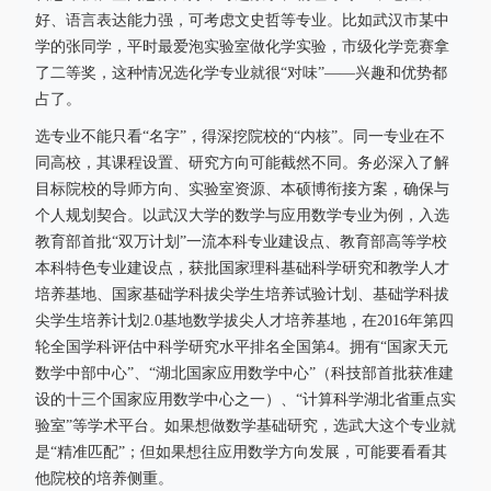
好、语言表达能力强，可考虑文史哲等专业。比如武汉市某中
学的张同学，平时最爱泡实验室做化学实验，市级化学竞赛拿
了二等奖，这种情况选化学专业就很“对味”——兴趣和优势都
占了。
选专业不能只看“名字”，得深挖院校的“内核”。同一专业在不
同高校，其课程设置、研究方向可能截然不同。务必深入了解
目标院校的导师方向、实验室资源、本硕博衔接方案，确保与
个人规划契合。以武汉大学的数学与应用数学专业为例，入选
教育部首批“双万计划”一流本科专业建设点、教育部高等学校
本科特色专业建设点，获批国家理科基础科学研究和教学人才
培养基地、国家基础学科拔尖学生培养试验计划、基础学科拔
尖学生培养计划2.0基地数学拔尖人才培养基地，在2016年第四
轮全国学科评估中科学研究水平排名全国第4。拥有“国家天元
数学中部中心”、“湖北国家应用数学中心”（科技部首批获准建
设的十三个国家应用数学中心之一）、“计算科学湖北省重点实
验室”等学术平台。如果想做数学基础研究，选武大这个专业就
是“精准匹配”；但如果想往应用数学方向发展，可能要看看其
他院校的培养侧重。