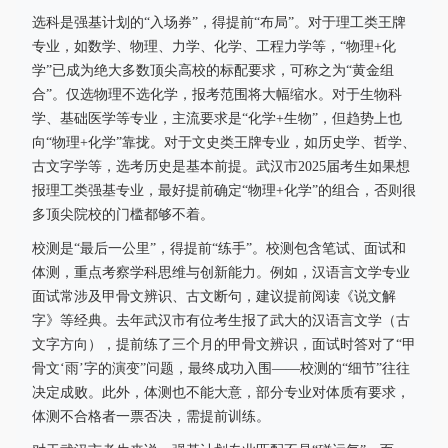
选科是强基计划的“入场券”，得提前“布局”。对于理工类王牌
专业，如数学、物理、力学、化学、工程力学等，“物理+化
学”已成为绝大多数顶尖高校的标配要求，可称之为“黄金组
合”。仅选物理不选化学，报考范围将大幅缩水。对于生物科
学、基础医学等专业，主流要求是“化学+生物”，但趋势上也
向“物理+化学”靠拢。对于文史类王牌专业，如历史学、哲学、
古文字学等，选考历史是基本前提。武汉市2025届考生如果想
报理工类强基专业，最好提前确定“物理+化学”的组合，否则很
多顶尖院校的门槛都够不着。
校测是“最后一公里”，得提前“练手”。校测包含笔试、面试和
体测，重点考察学科思维与创新能力。例如，汉语言文学专业
面试常涉及甲骨文辨识、古文断句，建议提前阅读《说文解
字》等经典。去年武汉市有位考生报了武大的汉语言文学（古
文字方向），提前练了三个月的甲骨文辨识，面试时答对了“甲
骨文‘雨’字的演变”问题，最终成功入围——校测的“细节”往往
决定成败。此外，体测也不能大意，部分专业对体质有要求，
体测不合格者一票否决，需提前训练。