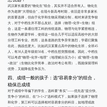
武汉家长最爱的“物化生”组合，其实并不适合所有人。物化生
作为老牌“大理组合”，在现今新高考时期，依旧是非常多家长
的首要选择，但由于化学和生物采用赋分制，相对来讲竞争较
大，对于中档生并不那么友好。选择（物理+化学+生物）组
合，这是一条通往理工科的传统道路。物理与化学紧密相连，
生物作为桥梁学科，使得这一组合几乎可以适应高校中的大部
分理工科专业。然而，这条道路的竞争异常激烈，学霸们聚集
在此，挑战也更大。比如武汉某重点高中的物化生班，全班45
人，有30人是年级前50名，中档生想突围很难。因此，中档生
可以考虑“物理+化学+地理”（地理赋分压力小）或“物理+生物
+政治”（生物比化学简单，政治对考公有用），既能保留理科
优势，又能降低竞争压力。
四、成绩一般的孩子：选“容易拿分”的组合，
稳保总成绩
对于成绩中等偏下的学生，选科要“务实”——优先选“提分快、
竞争小”的科目。在“3+1+2”选科模式下，如果孩子选择了物理
和化学，第三科可以选择相对容易拿分的科目，如地理或政