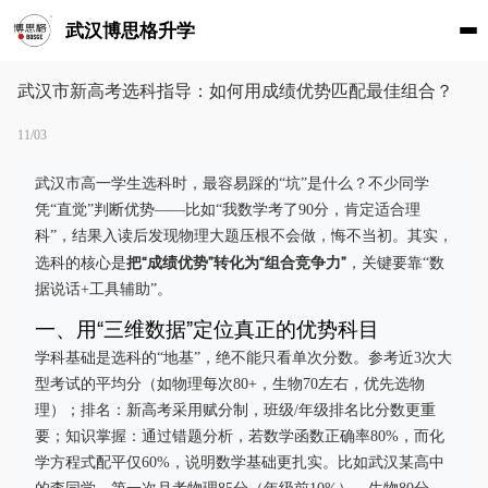
武汉博思格升学
武汉市新高考选科指导：如何用成绩优势匹配最佳组合？
11/03
武汉市高一学生选科时，最容易踩的“坑”是什么？不少同学
凭“直觉”判断优势——比如“我数学考了90分，肯定适合理
科”，结果入读后发现物理大题压根不会做，悔不当初。其实，
把“成绩优势”转化为“组合竞争力”
选科的核心是
，关键要靠“数
据说话+工具辅助”。
一、用“三维数据”定位真正的优势科目
学科基础是选科的“地基”，绝不能只看单次分数。参考近3次大
型考试的平均分（如物理每次80+，生物70左右，优先选物
理）；排名：新高考采用赋分制，班级/年级排名比分数更重
要；知识掌握：通过错题分析，若数学函数正确率80%，而化
学方程式配平仅60%，说明数学基础更扎实。比如武汉某高中