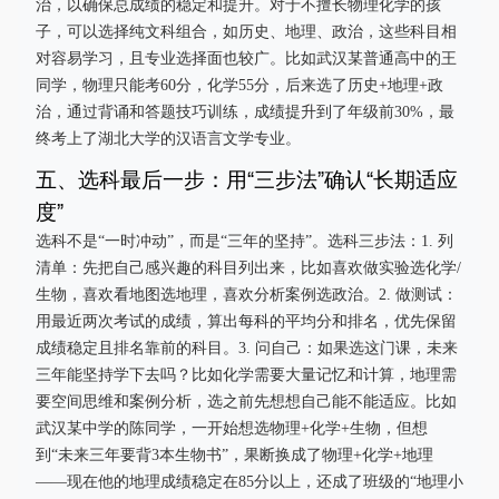
治，以确保总成绩的稳定和提升。对于不擅长物理化学的孩
子，可以选择纯文科组合，如历史、地理、政治，这些科目相
对容易学习，且专业选择面也较广。比如武汉某普通高中的王
同学，物理只能考60分，化学55分，后来选了历史+地理+政
治，通过背诵和答题技巧训练，成绩提升到了年级前30%，最
终考上了湖北大学的汉语言文学专业。
五、选科最后一步：用“三步法”确认“长期适应
度”
选科不是“一时冲动”，而是“三年的坚持”。选科三步法：1. 列
清单：先把自己感兴趣的科目列出来，比如喜欢做实验选化学/
生物，喜欢看地图选地理，喜欢分析案例选政治。2. 做测试：
用最近两次考试的成绩，算出每科的平均分和排名，优先保留
成绩稳定且排名靠前的科目。3. 问自己：如果选这门课，未来
三年能坚持学下去吗？比如化学需要大量记忆和计算，地理需
要空间思维和案例分析，选之前先想想自己能不能适应。比如
武汉某中学的陈同学，一开始想选物理+化学+生物，但想
到“未来三年要背3本生物书”，果断换成了物理+化学+地理
——现在他的地理成绩稳定在85分以上，还成了班级的“地理小