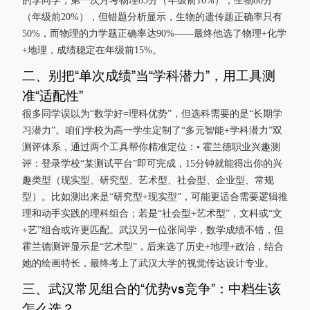
的李同学，第一次月考物理85分（年级前10%），生物80分
（年级前20%），但错题分析显示，生物的遗传题正确率只有
50%，而物理的力学题正确率达90%——最终他选了物理+化学
+地理，成绩稳定在年级前15%。
二、别把“单次成绩”当“学科潜力”，用工具测
准“适配性”
很多同学误以为“数学好=理科优势”，但选科需要的是“长期学
习潜力”。咱们学校为高一学生定制了“多元智能+学科潜力”双
测评体系，通过两个工具帮你精准定位：• 霍兰德职业兴趣测
评：登录学校“某测试平台”即可完成，15分钟就能得出你的兴
趣类型（现实型、研究型、艺术型、社会型、企业型、常规
型）。比如测出来是“研究型+现实型”，可能更适合需要逻辑推
理和动手实践的理科组合；若是“社会型+艺术型”，文科或“文
+艺”组合或许更匹配。武汉另一位张同学，数学成绩不错，但
霍兰德测评显示是“艺术型”，后来选了历史+地理+政治，结合
她的绘画特长，最终考上了武汉大学的视觉传达设计专业。
三、武汉常见组合的“优势vs竞争”：中档生该
怎么选？