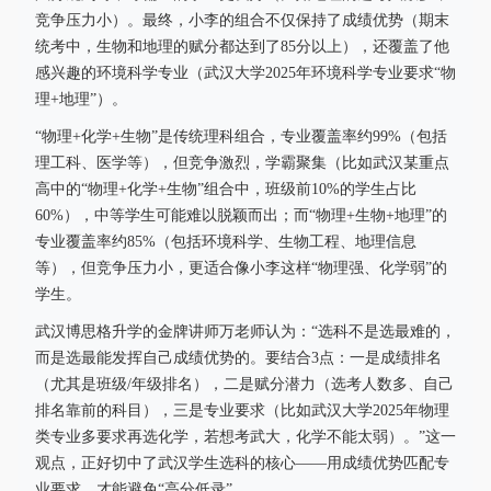
竞争压力小）。最终，小李的组合不仅保持了成绩优势（期末
统考中，生物和地理的赋分都达到了85分以上），还覆盖了他
感兴趣的环境科学专业（武汉大学2025年环境科学专业要求“物
理+地理”）。
“物理+化学+生物”是传统理科组合，专业覆盖率约99%（包括
理工科、医学等），但竞争激烈，学霸聚集（比如武汉某重点
高中的“物理+化学+生物”组合中，班级前10%的学生占比
60%），中等学生可能难以脱颖而出；而“物理+生物+地理”的
专业覆盖率约85%（包括环境科学、生物工程、地理信息
等），但竞争压力小，更适合像小李这样“物理强、化学弱”的
学生。
武汉博思格升学的金牌讲师万老师认为：“选科不是选最难的，
而是选最能发挥自己成绩优势的。要结合3点：一是成绩排名
（尤其是班级/年级排名），二是赋分潜力（选考人数多、自己
排名靠前的科目），三是专业要求（比如武汉大学2025年物理
类专业多要求再选化学，若想考武大，化学不能太弱）。”这一
观点，正好切中了武汉学生选科的核心——用成绩优势匹配专
业要求，才能避免“高分低录”。