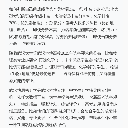
如何判断自己的成绩优势？关键看3点：① 排名：参考近3次大
型考试的班级/年级排名（比如物理排名前20%，化学排名
30%，优先选物理）；② 赋分：选考人数多的科目（比如地
理、政治），即使分数不高，排名靠前也能赋高分；③ 潜力：
比如物理的大题得分率高（说明逻辑思维强），即使当前分数
不高，也有提升潜力。
随着武汉大学等武汉本地高校2025年选科要求的公布（比如物
理类专业多要求“再选化学”），未来武汉学生选“物理+化学”的
比例可能会继续上升。但对于“物理强、化学弱”的学生，“物理
+生物+地理”仍是最优选择——既能保持成绩优势，又能覆盖
感兴趣的专业。
武汉博思格升学是武汉本地专注于中学生升学辅导的专业机
构，依托大数据平台，为学生提供生涯规划（含新高考选科规
划）、特殊招生（强基计划、综合评价）、高考志愿填报等多
维度服务。比如他们的“选科规划”服务，会结合学生的成绩排
名、兴趣、专业要求，生成个性化组合推荐，帮助学生像小李
一样“用成绩优势锁定最优组合”。