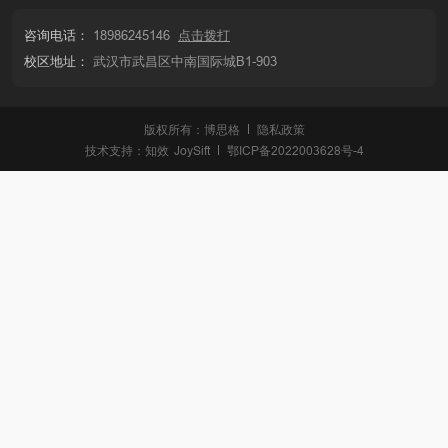
咨询电话：
18986245146
点击拨打
校区地址：
武汉市武昌区中南国际城B1-903
版权所有：博思格
隐私政策
技术支持：
知效
JoySift
鄂ICP备2022003628号-4