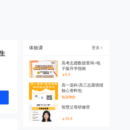
体验课
更多

生
高考志愿数据查询+电
子版升学指南
9.9
￥
高一选科/高三志愿填报
核心资料包
电话询价
智慧父母研修营
19.9
￥