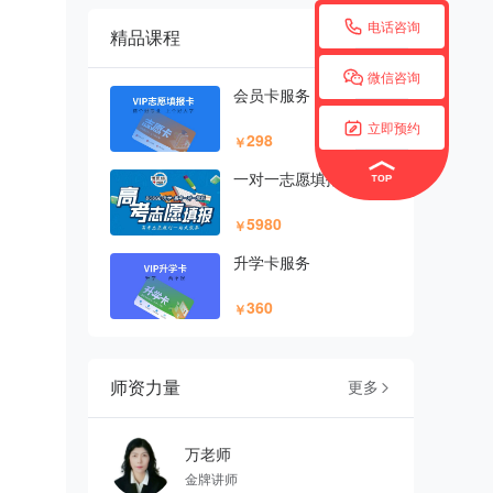

电话咨询
精品课程
更多


微信咨询
会员卡服务

立即预约
298
￥
一对一志愿填报
5980
￥
升学卡服务
360
￥
师资力量
更多

万老师
金牌讲师