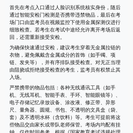
首先在考点入口通过人脸识别系统核实身份，随后
通过智能安检门检测是否携带违禁物品，最后在考
场门口由监考员在视频监控下使用金属探测仪进行
细致检查。若考生在考试中途经允许离开考场后返
回，还需重新接受安检。
为确保快速通过安检，建议考生穿着无金属拉链的
衣物，避免佩戴含金属成分的首饰（如手镯、项
链、发夹等），并有序排队接受检查。对无正当理
由阻挠或拒绝接受检查的考生，监考员有权禁止其
入场。
严禁携带的物品包括：各种无线通讯工具（如手
机、无线耳机、智能手表、手环、智能眼镜等）、
电子存储记忆录放设备、涂改液、修正带、异形
尺、量角器、圆规、书包、不透明的文具盒（袋、
套）及不透明水杯（含饮料）等。考生可提前将这
些物品交由家长或带队老师保管。考场内均配有挂
钟，仅作时间参考。根据《国家教育考试违规处理