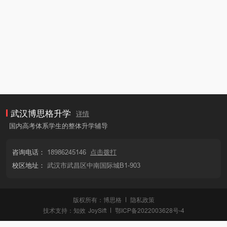
武汉博思格升学
详情
国内高考体系学生的整体升学辅导
咨询电话：
18986245146
点击拨打
校区地址：
武汉市武昌区中南国际城B1-903
版权所有：博思格
隐私政策
技术支持：
知效
JoySift
鄂ICP备2022003628号-4