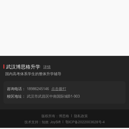
武汉博思格升学
详情
国内高考体系学生的整体升学辅导
咨询电话：
18986245146
点击拨打
校区地址：
武汉市武昌区中南国际城B1-903
版权所有：博思格
隐私政策
技术支持：
知效
JoySift
鄂ICP备2022003628号-4