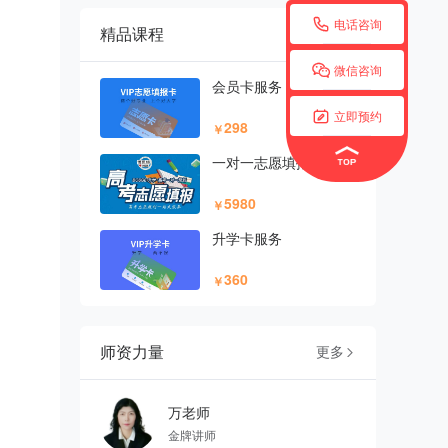

电话咨询
精品课程
更多


微信咨询
会员卡服务

立即预约
298
￥
一对一志愿填报
5980
￥
升学卡服务
360
￥
师资力量
更多

万老师
金牌讲师