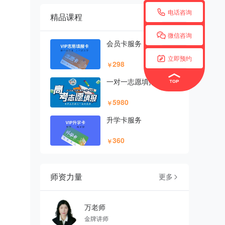

电话咨询
精品课程
更多


微信咨询
会员卡服务

立即预约
298
￥
一对一志愿填报
5980
￥
升学卡服务
360
￥
师资力量
更多

万老师
金牌讲师