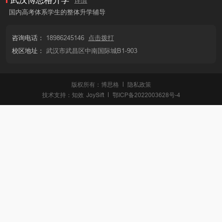
武汉博思格升学
详情
国内高考体系学生的整体升学辅导
咨询电话：
18986245146
点击拨打
校区地址：
武汉市武昌区中南国际城B1-903
版权所有：博思格
隐私政策
技术支持：
知效
JoySift
鄂ICP备2022003628号-4