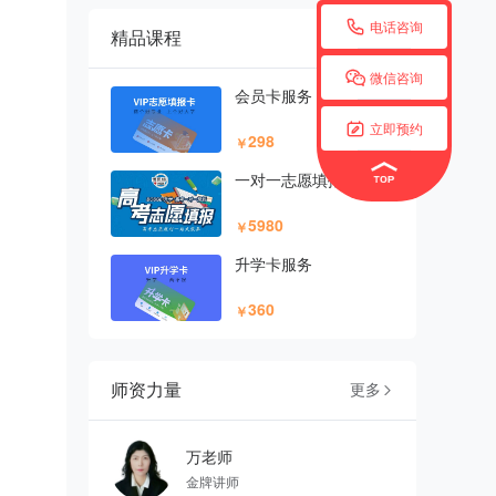

电话咨询
精品课程
更多


微信咨询
会员卡服务

立即预约
298
￥
一对一志愿填报
5980
￥
升学卡服务
360
￥
师资力量
更多

万老师
金牌讲师