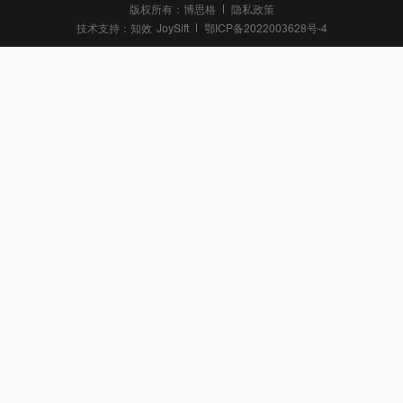
版权所有：博思格
隐私政策
技术支持：
知效
JoySift
鄂ICP备2022003628号-4