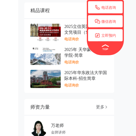

电话咨询
精品课程
更多


微信咨询
2025立信英国高等教育
文凭项目（SQA项目）

立即预约
招生简章
电话询价
2025年 天华蒙纳士伙伴
学院-简章
电话询价
2025年华东政法大学国
际本科-招生简章
电话询价
师资力量
更多

万老师
金牌讲师