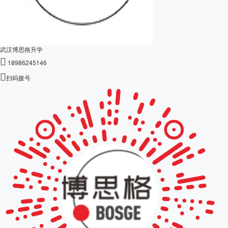
武汉博思格升学

18986245146

扫码拨号