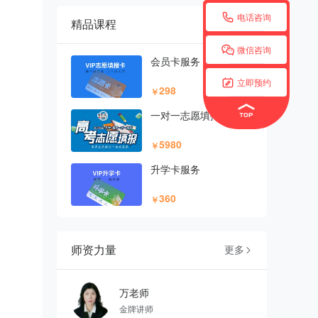

电话咨询
精品课程
更多


微信咨询
会员卡服务

立即预约
298
￥
一对一志愿填报
5980
￥
升学卡服务
360
￥
师资力量
更多

万老师
金牌讲师