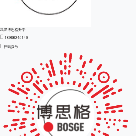
武汉博思格升学

18986245146

扫码拨号