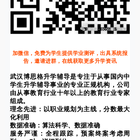
加微信，免费为学生提供学业测评，出具系统报
告，邀请进群，在线获取更多升学资讯
武汉博思格升学辅导是专注于从事国内中
学生升学辅导事业的专业正规机构，公司
由从事教育行业十年以上的教育行业专家
组成。
理念先进：以职业规划为主线，分数最大
化利用
数据准确：算法科学、数据准确
服务严谨：全程跟踪，预案终案考虑周