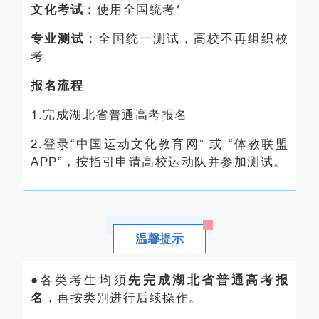
文化考试
：使用全国统考*
专业测试
：全国统一测试，高校不再组织校
考
报名流程
1.完成湖北省普通高考报名
2.登录“中国运动文化教育网” 或 “体教联盟
APP”，按指引申请高校运动队并参加测试。
温馨提示
●
各类考生均须
先完成湖北省普通高考报
名
，再按类别进行后续操作。