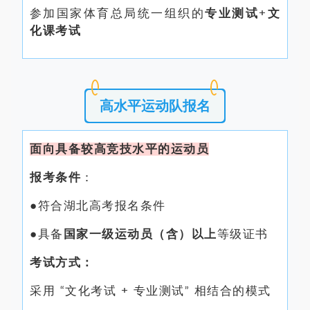
参加国家体育总局统一组织的
专业测试
+
文
化课考试
高水平运动队报名
面向具备较高竞技水平的运动员
报考条件
：
●
符合湖北高考报名条件
●
具备
国家一级运动员（含）以上
等级证书
考试方式：
采用 “文化考试 + 专业测试” 相结合的模式