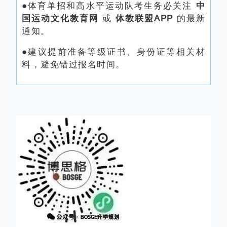
●
体育单招和高水平运动队考生务必关注
中
国运动文化教育网
或
体教联盟APP
的最新
通知。
●
建议提前准备等级证书、身份证等相关材
料，避免错过报名时间。