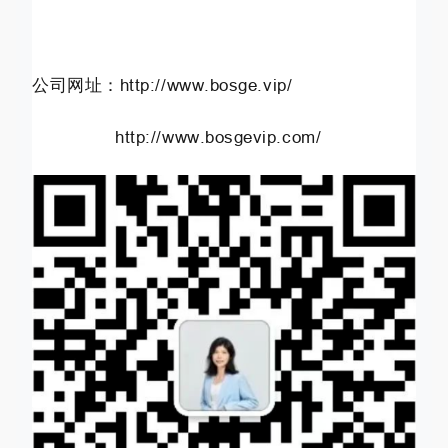
公司网址：http://www.bosge.vip/
http://www.bosgevip.com/