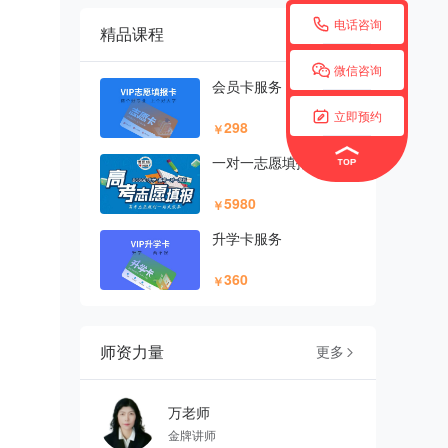

电话咨询
精品课程
更多


微信咨询
会员卡服务

立即预约
298
￥
一对一志愿填报
5980
￥
升学卡服务
360
￥
师资力量
更多

万老师
金牌讲师